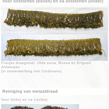
Voor ontstoffen (boven) en na ontstoffen (onder)
Franjes draagstoel: 18de eeuw, Musea en Erfgoed
Antwerpen
(in samenwerking met Cordovano)
Reiniging van metaaldraad
Voor (links) en na (rechts)